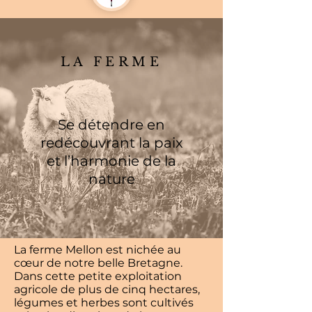
LA FERME
Se détendre en
redécouvrant la paix
et l’harmonie de la
nature
La ferme Mellon est nichée au
cœur de notre belle Bretagne.
Dans cette petite exploitation
agricole de plus de cinq hectares,
légumes et herbes sont cultivés