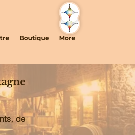
tre
Boutique
More
tagne
nts, de